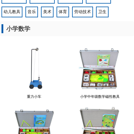
1
2
3
您的位置：
>
>
网站首页
产品展示
小学数学
探究仪器
新型实验室
书法教室
小学数学
小学科学
初高中物理
初高中生物
初高中化学
初高中地理
幼儿教具
音乐
美术
体育
劳动技术
卫生
小学数学