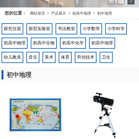
1
2
3
您的位置：
>
>
>
网站首页
产品展示
初高中地理
初中地理
探究仪器
新型实验室
书法教室
小学数学
小学科学
初高中物理
初高中生物
初高中化学
初高中地理
幼儿教具
音乐
美术
体育
劳动技术
卫生
初中地理