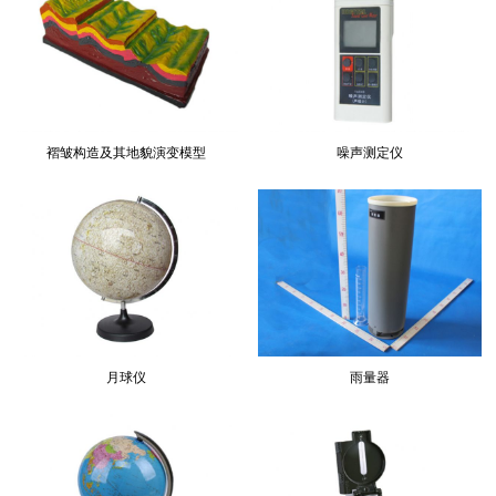
褶皱构造及其地貌演变模型
噪声测定仪
月球仪
雨量器