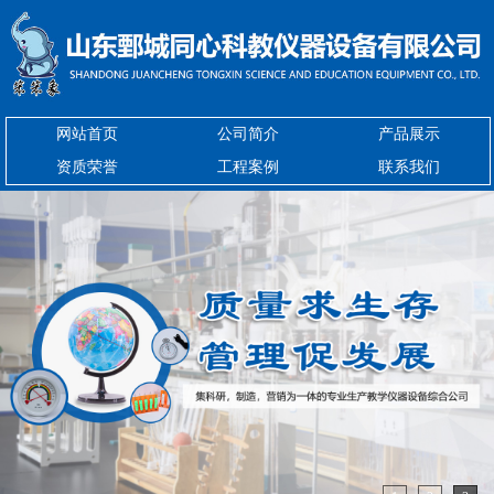
网站首页
公司简介
产品展示
资质荣誉
工程案例
联系我们
1
2
3
您的位置：
>
>
>
>
>
网站首页
图文信息
产品展示
初高中化学
初中化学
溶液导电演示器
探究仪器
新型实验室
书法教室
小学数学
小学科学